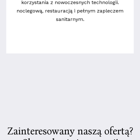
korzystania z nowoczesnych technologii.
noclegową, restauracją i pełnym zapleczem
sanitarnym.
Strona Główna
O ośrodku
O nas
Granty “Społecznika” dla
społeczników
Społecznik - mały dom
kultury
Finansowanie
Zainteresowany naszą ofertą?
Kontakt