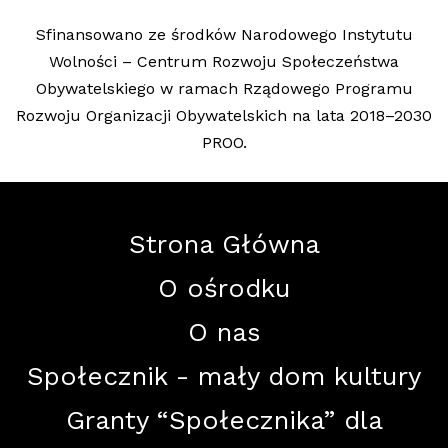
Finansowanie
Sfinansowano ze środków Narodowego Instytutu
Kontakt
Wolności – Centrum Rozwoju Społeczeństwa
Obywatelskiego w ramach Rządowego Programu
Rozwoju Organizacji Obywatelskich na lata 2018–2030
PROO.
Strona Główna
spolecznik@klaster.org.pl
732 259 513
Facebook
O ośrodku
O nas
Społecznik - mały dom kultury
Granty “Społecznika” dla