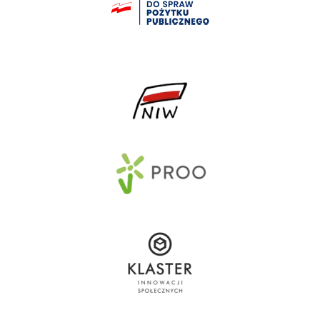
Strona Główna
O ośrodku
O nas
Granty “Społecznika” dla
społeczników
Społecznik - mały dom
kultury